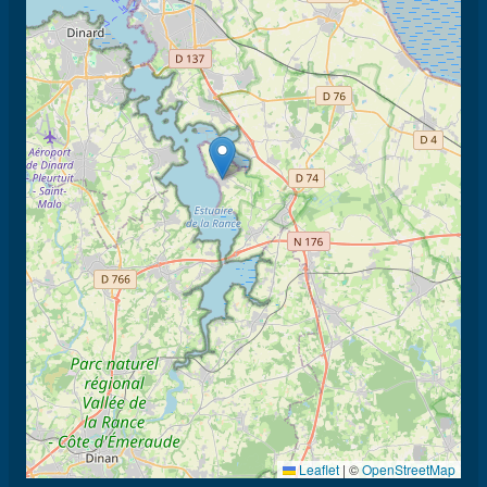
Leaflet
|
©
OpenStreetMap